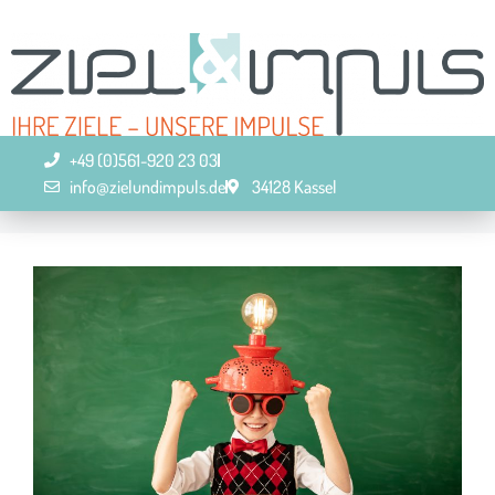
+49 (0)561-920 23 03
info@zielundimpuls.de
34128 Kassel