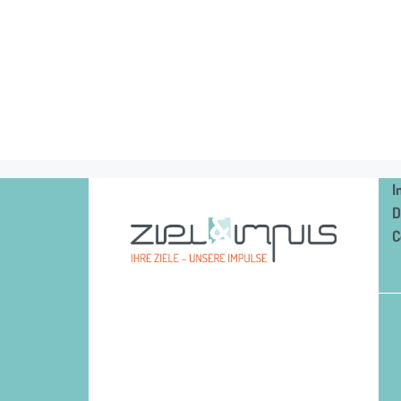
I
D
C