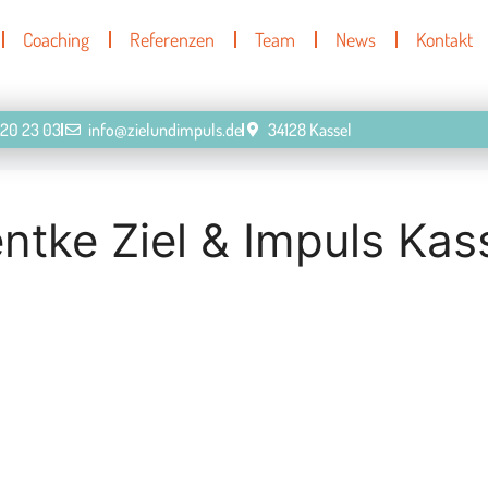
Coaching
Referenzen
Team
News
Kontakt
920 23 03
info@zielundimpuls.de
34128 Kassel
tke Ziel & Impuls Kas