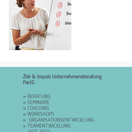
Ziel & Impuls Unternehmensberatung
PartG
» BERATUNG
» SEMINARE
» COACHING
» WORKSHOPS
» ORGANISATIONSENTWICKLUNG
» TEAMENTWICKLUNG
…SEIT 2002