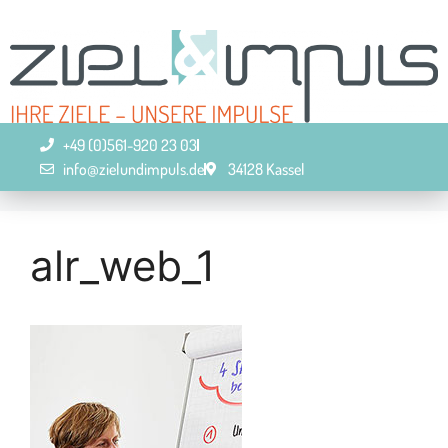
+49 (0)561-920 23 03
info@zielundimpuls.de
34128 Kassel
alr_web_1